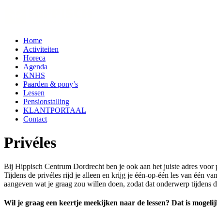
Home
Activiteiten
Horeca
Agenda
KNHS
Paarden & pony’s
Lessen
Pensionstalling
KLANTPORTAAL
Contact
Privéles
Bij Hippisch Centrum Dordrecht ben je ook aan het juiste adres voor p
Tijdens de privéles rijd je alleen en krijg je één-op-één les van één v
aangeven wat je graag zou willen doen, zodat dat onderwerp tijdens d
Wil je graag een keertje meekijken naar de lessen? Dat is mogelijk